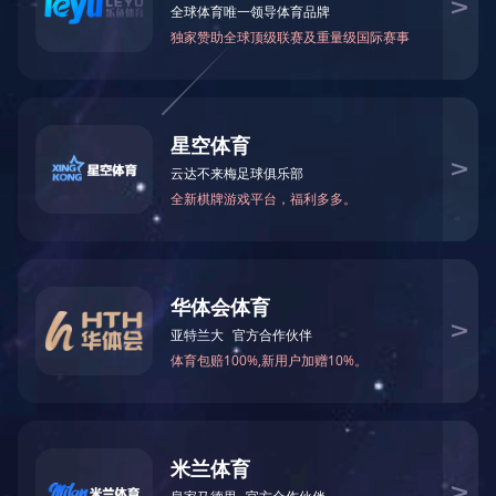
1
2
产品详细
产品导航
单臂灯